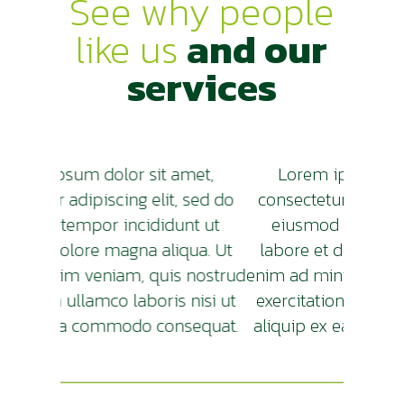
See why people
like us
and our
services
met,
Lorem ipsum dolor sit amet,
Lor
 sed do
consectetur adipiscing elit, sed do
consec
nt ut
eiusmod tempor incididunt ut
eius
qua. Ut
labore et dolore magna aliqua. Ut
labor
 nostrud
enim ad minim veniam, quis nostrud
enim ad
nisi ut
exercitation ullamco laboris nisi ut
exerci
sequat.
aliquip ex ea commodo consequat.
aliqui